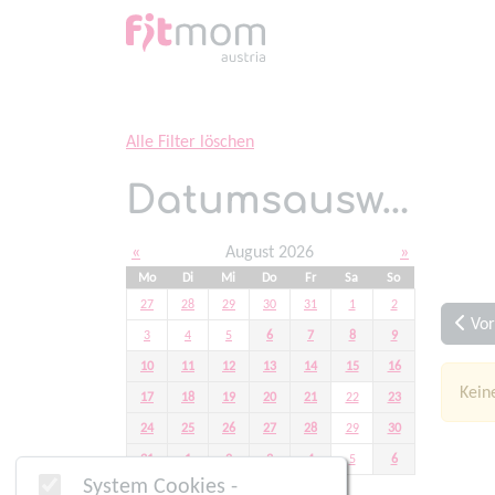
Home
Alle Filter löschen
Datumsauswahl
«
August 2026
»
Mo
Di
Mi
Do
Fr
Sa
So
27
28
29
30
31
1
2
Vor
3
4
5
6
7
8
9
10
11
12
13
14
15
16
Kein
17
18
19
20
21
22
23
24
25
26
27
28
29
30
31
1
2
3
4
5
6
System Cookies -