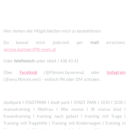
Hier stehen alle Möglichkeiten mich zu kontaktieren:
Du kannst mich jederzeit per
mail
erreichen:
verena.kamper@fit-mom.at
Oder
telefonisch
unter 0664 / 438 43 41
Über
Facebook
(@Fitmom.by.verena) oder
Instagram
(@very.fitmom.veri) - einfach PN oder DM schicken.
stadtpark I STADTPARK I stadt park I STADT PARK I 1010 I 1030 I
mamatraining I fittefrau I fitte mama I fit mama kind I
frauentraining I training nach geburt I training mit Trage I
Training mit Tragehilfe I Training mit Kinderwagen I Training in