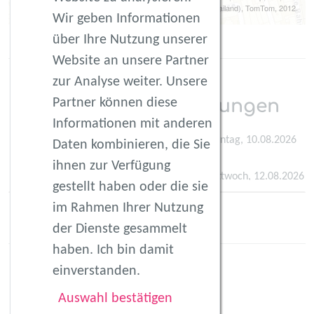
NRCAN, Esri Japan, METI, Esri China (Hong Kong), Esri (Thailand), TomTom, 2012.
Wir geben Informationen
Data by
OpenStreetMap
, under
ODbL
.
über Ihre Nutzung unserer
Website an unsere Partner
zur Analyse weiter. Unsere
Partner können diese
Ereignis-Wiederholungen
Informationen mit anderen
fitmom by Verena im STADTPARK (1030)
(Montag, 10.08.2026
Daten kombinieren, die Sie
09:30)
ihnen zur Verfügung
fitmom by Verena im STADTPARK (1030)
(Mittwoch, 12.08.2026
gestellt haben oder die sie
09:30)
Mehr
im Rahmen Ihrer Nutzung
fitmom by Verena im STADTPARK (1030)
(Montag, 17.08.2026
der Dienste gesammelt
09:30)
haben. Ich bin damit
fitmom by Verena im STADTPARK (1030)
(Montag, 24.08.2026
09:30)
einverstanden.
fitmom by Verena im STADTPARK (1030)
(Mittwoch, 26.08.2026
Auswahl bestätigen
09:30)