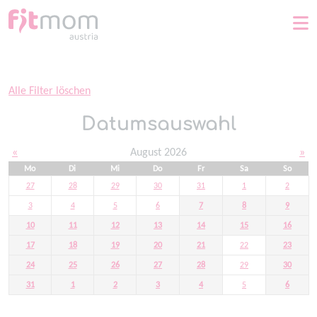
Home
Alle Filter löschen
Datumsauswahl
«
August 2026
»
Mo
Di
Mi
Do
Fr
Sa
So
27
28
29
30
31
1
2
3
4
5
6
7
8
9
10
11
12
13
14
15
16
17
18
19
20
21
22
23
24
25
26
27
28
29
30
31
1
2
3
4
5
6