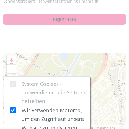
Schwangerschaft I schwangerentraining I mama fit I
Registrieren
+
−
System Cookies -
notwendig um die Seite zu
betreiben.
Wir verwenden Matomo,
um den Zugriff auf unsere
Website zu analysieren.
Leaflet
| Tiles © Esri -- Source: Esri, DeLorme, NAVTEQ, USGS, Intermap, iPC,