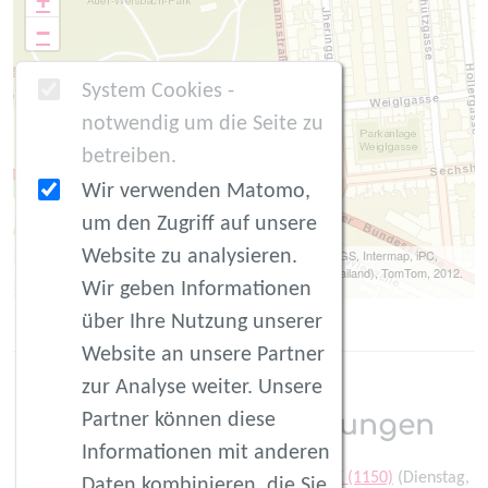
+
−
System Cookies -
notwendig um die Seite zu
betreiben.
Wir verwenden Matomo,
um den Zugriff auf unsere
Website zu analysieren.
Leaflet
| Tiles © Esri -- Source: Esri, DeLorme, NAVTEQ, USGS, Intermap, iPC,
NRCAN, Esri Japan, METI, Esri China (Hong Kong), Esri (Thailand), TomTom, 2012.
Wir geben Informationen
Data by
OpenStreetMap
, under
ODbL
.
über Ihre Nutzung unserer
Website an unsere Partner
zur Analyse weiter. Unsere
Partner können diese
Ereignis-Wiederholungen
Informationen mit anderen
fitmom by Verena im AUER-WELSBACH-PARK (1150)
(Dienstag,
Daten kombinieren, die Sie