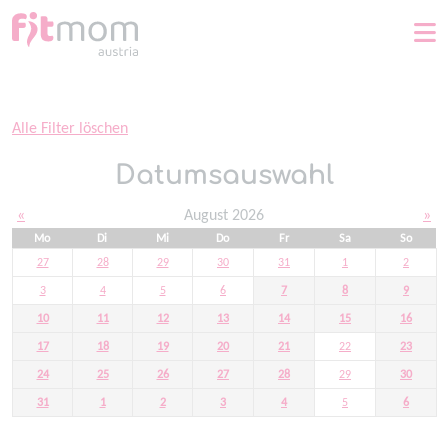
Home
Alle Filter löschen
Datumsauswahl
«
August 2026
»
Mo
Di
Mi
Do
Fr
Sa
So
27
28
29
30
31
1
2
3
4
5
6
7
8
9
10
11
12
13
14
15
16
17
18
19
20
21
22
23
24
25
26
27
28
29
30
31
1
2
3
4
5
6