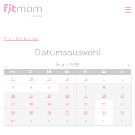
Home
Alle Filter löschen
Datumsauswahl
«
August 2026
»
Mo
Di
Mi
Do
Fr
Sa
So
27
28
29
30
31
1
2
3
4
5
6
7
8
9
10
11
12
13
14
15
16
17
18
19
20
21
22
23
24
25
26
27
28
29
30
31
1
2
3
4
5
6