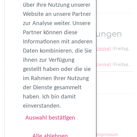
über Ihre Nutzung unserer
Website an unsere Partner
zur Analyse weiter. Unsere
Partner können diese
Ereignis-Wiederholungen
Informationen mit anderen
fitmom by Dani Stadtpark Atzgersdorf (1230/Liesing)
(Freitag,
Daten kombinieren, die Sie
28.08.2026 10:00)
ihnen zur Verfügung
fitmom by Dani Stadtpark Atzgersdorf (1230/Liesing)
(Freitag,
gestellt haben oder die sie
04.09.2026 10:00)
Mehr
im Rahmen Ihrer Nutzung
fitmom by Dani Stadtpark Atzgersdorf (1230/Liesing)
(Freitag,
der Dienste gesammelt
11.09.2026 10:00)
haben. Ich bin damit
fitmom by Dani Stadtpark Atzgersdorf (1230/Liesing)
(Freitag,
18.09.2026 10:00)
einverstanden.
fitmom by Dani Stadtpark Atzgersdorf (1230/Liesing)
(Freitag,
Auswahl bestätigen
25.09.2026 10:00)
fitmom by Dani Stadtpark Atzgersdorf (1230/Liesing)
(Freitag,
Kontakt
AGB
Datenschutz
Impressum
Alle ablehnen
02.10.2026 10:00)