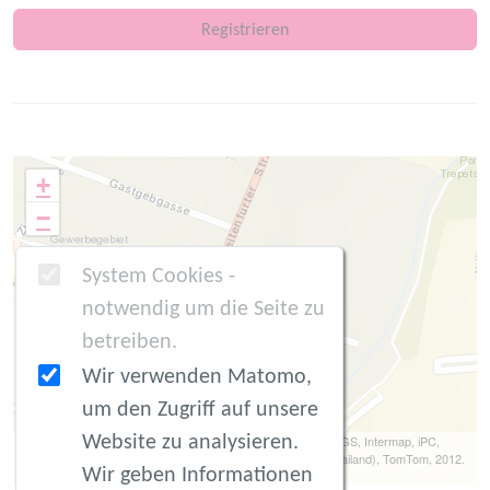
Registrieren
+
−
System Cookies -
notwendig um die Seite zu
betreiben.
Wir verwenden Matomo,
um den Zugriff auf unsere
Website zu analysieren.
Leaflet
| Tiles © Esri -- Source: Esri, DeLorme, NAVTEQ, USGS, Intermap, iPC,
NRCAN, Esri Japan, METI, Esri China (Hong Kong), Esri (Thailand), TomTom, 2012.
Wir geben Informationen
Data by
OpenStreetMap
, under
ODbL
.