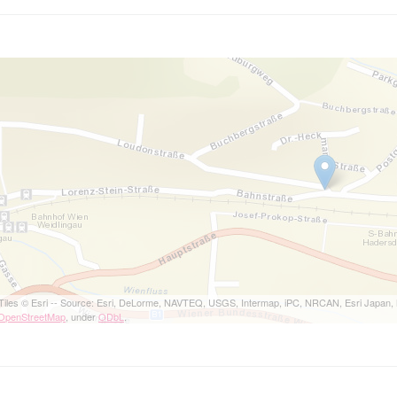
Tiles © Esri -- Source: Esri, DeLorme, NAVTEQ, USGS, Intermap, iPC, NRCAN, Esri Japan, 
OpenStreetMap
, under
ODbL
.