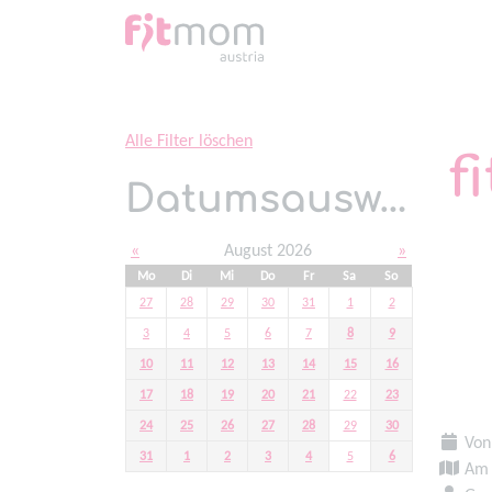
Home
Alle Filter löschen
f
Datumsauswahl
«
August 2026
»
Mo
Di
Mi
Do
Fr
Sa
So
27
28
29
30
31
1
2
3
4
5
6
7
8
9
10
11
12
13
14
15
16
17
18
19
20
21
22
23
24
25
26
27
28
29
30
Von 
31
1
2
3
4
5
6
A