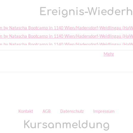
Ereignis-Wieder
m by Natascha Bootcamp in 1140 Wien/Hadersdorf-Weidlingau (HaW
m by Natascha Bootcamp in 1140 Wien/Hadersdorf-Weidlingau (HaW
m by Natascha Bootcamp in 1140 Wien/Hadersdorf-Weidlingau (HaW
m by Natascha Bootcamp in 1140 Wien/Hadersdorf-Weidlingau (HaW
Mehr
m by Natascha Bootcamp in 1140 Wien/Hadersdorf-Weidlingau (HaW
m by Natascha Bootcamp in 1140 Wien/Hadersdorf-Weidlingau (HaW
m by Natascha Bootcamp in 1140 Wien/Hadersdorf-Weidlingau (HaW
m by Natascha Bootcamp in 1140 Wien/Hadersdorf-Weidlingau (HaW
m by Natascha Bootcamp in 1140 Wien/Hadersdorf-Weidlingau (HaW
m by Natascha Bootcamp in 1140 Wien/Hadersdorf-Weidlingau (HaW
m by Natascha Bootcamp in 1140 Wien/Hadersdorf-Weidlingau (HaW
Kontakt
AGB
Datenschutz
Impressum
m by Natascha Bootcamp in 1140 Wien/Hadersdorf-Weidlingau (HaW
Kursanmeldung
m by Natascha Bootcamp in 1140 Wien/Hadersdorf-Weidlingau (HaW