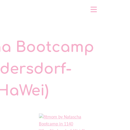
ha Bootcamp
adersdorf-
(HaWei)