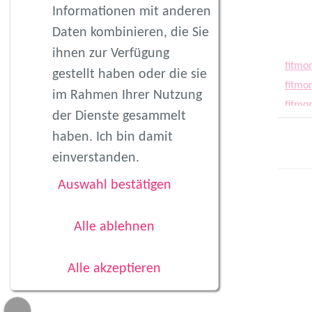
Informationen mit anderen
Daten kombinieren, die Sie
ihnen zur Verfügung
fitmo
gestellt haben oder die sie
fitmo
im Rahmen Ihrer Nutzung
fitmo
der Dienste gesammelt
fitmo
haben. Ich bin damit
fitmo
einverstanden.
fitmo
fitmo
Auswahl bestätigen
fitmo
fitmo
Alle ablehnen
fitmo
fitmo
Alle akzeptieren
fitmo
fitmo