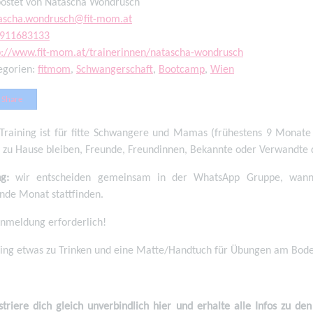
ostet von Natascha Wondrusch
ascha.wondrusch@fit-mom.at
911683133
p://www.fit-mom.at/trainerinnen/natascha-wondrusch
egorien:
fitmom
,
Schwangerschaft
,
Bootcamp
,
Wien
Share
Training ist für fitte Schwangere und Mamas (frühestens 9 Monate 
 zu Hause bleiben, Freunde, Freundinnen, Bekannte oder Verwandte
g:
wir entscheiden gemeinsam in der WhatsApp Gruppe, wann d
de Monat stattfinden.
nmeldung erforderlich!
ring etwas zu Trinken und eine Matte/Handtuch für Übungen am Bode
striere dich gleich unverbindlich hier und erhalte alle Infos zu den