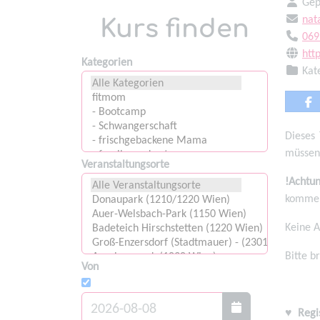
Gep
nat
Kurs finden
069
htt
Kategorien
Kat
Dieses 
müssen
Veranstaltungsorte
!Achtun
kommen
Keine A
Bitte b
Von
♥
Regi