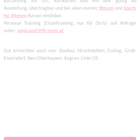
Barzahlung vor Ort, Kurskarten sind ein Jahr gültig ab
Ausstellung, übertragbar und bei allen meiner
fitmom
und
Sports
for Women
Kursen einlösbar.
Personal Training (Einzeltraining, nur für Dich): auf Anfrage
unter:
sonja.wolf@fit-mom.at
Gut erreichbar auch von: Stadlau, Hirschstetten, Essling, Groß-
Enzersdorf, Neu-Oberhausen, Kagran, Linie U2.
1210 Wien, 1220 Wien, 2. Bezirk, 20. Bezirk, 21. Bezirk, 22. Bezirk, Sonja, Wolf, Brigittenau,
Floridsdorf, Donaustadt, Freitags, Freitagvormittag, Geburtsvorbereitung, Donaupark,
Rückbildung, Rückbildungsgymnastik, U2 Seestadt, vormittags, Wien 21, Wien 22,
Korneuburg, Aspern, Essling, Stadlau, Kaisermühlen, Donaufeld, Bisamberg, Wien-Umgebung,
Niederösterreich, Lobau, Langenzersdorf, 2102, 2103, 2100, Kagran, Strebersdorf, Klein-
Engersdorf, Leopoldau, Mühlwasser, Bruckhaufen, Donauinsel, Donauturm, Wagramer Straße,
Schwarzlackenau, Hagenbrunn, Stammersdorf, Tuttendörfl, Leobendorf, Stetten, Süßenbrunn,
Bruckhaufen, UNO-CITY, Oberhausen, Deutsch-Wagram,