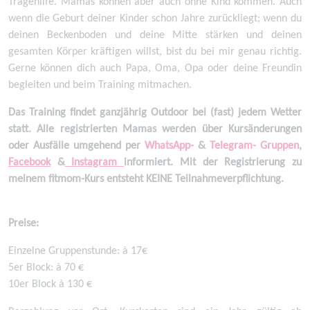
Tragehilfe. Mamas können aber auch ohne Kind kommen. Auch
wenn die Geburt deiner Kinder schon Jahre zurückliegt; wenn du
deinen Beckenboden und deine Mitte stärken und deinen
gesamten Körper kräftigen willst, bist du bei mir genau richtig.
Gerne können dich auch Papa, Oma, Opa oder deine Freundin
begleiten und beim Training mitmachen.
Das Training findet ganzjährig Outdoor bei (fast) jedem Wetter
statt. Alle registrierten Mamas werden über Kursänderungen
oder Ausfälle umgehend per
WhatsApp-
&
Telegram- Gruppen
,
Facebook
&
Instagram
informiert. Mit der Registrierung zu
meinem fitmom-Kurs entsteht KEINE Teilnahmeverpflichtung.
Preise:
Einzelne Gruppenstunde: à 17€
5er Block: à 70 €
10er Block à 130 €