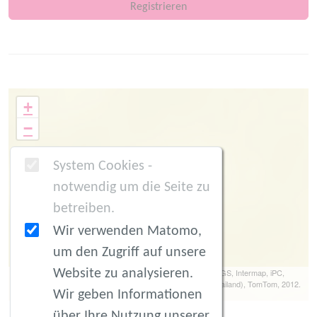
Registrieren
+
−
System Cookies -
notwendig um die Seite zu
betreiben.
Wir verwenden Matomo,
um den Zugriff auf unsere
Website zu analysieren.
Leaflet
| Tiles © Esri -- Source: Esri, DeLorme, NAVTEQ, USGS, Intermap, iPC,
NRCAN, Esri Japan, METI, Esri China (Hong Kong), Esri (Thailand), TomTom, 2012.
Wir geben Informationen
Data by
OpenStreetMap
, under
ODbL
.
über Ihre Nutzung unserer