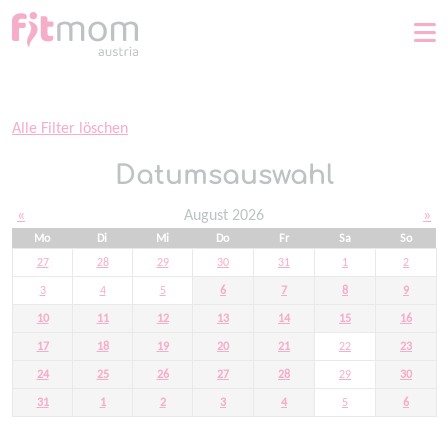
Home
Alle Filter löschen
Datumsauswahl
«
August 2026
»
Mo
Di
Mi
Do
Fr
Sa
So
27
28
29
30
31
1
2
3
4
5
6
7
8
9
10
11
12
13
14
15
16
17
18
19
20
21
22
23
24
25
26
27
28
29
30
31
1
2
3
4
5
6