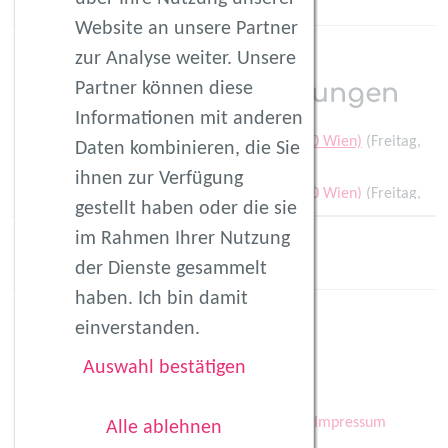
Website an unsere Partner
zur Analyse weiter. Unsere
Partner können diese
Ereignis-Wiederholungen
Informationen mit anderen
fitmom by Sonja Wolf - Seestadt Aspern (1220 Wien)
(Freitag,
Daten kombinieren, die Sie
07.08.2026 09:30)
ihnen zur Verfügung
fitmom by Sonja Wolf - Seestadt Aspern (1220 Wien)
(Freitag,
gestellt haben oder die sie
21.08.2026 09:30)
Mehr
im Rahmen Ihrer Nutzung
fitmom by Sonja Wolf - Seestadt Aspern (1220 Wien)
(Freitag,
der Dienste gesammelt
28.08.2026 09:30)
haben. Ich bin damit
fitmom by Sonja Wolf - Seestadt Aspern (1220 Wien)
(Freitag,
04.09.2026 09:30)
einverstanden.
fitmom by Sonja Wolf - Seestadt Aspern (1220 Wien)
(Freitag,
Auswahl bestätigen
11.09.2026 09:30)
fitmom by Sonja Wolf - Seestadt Aspern (1220 Wien)
(Freitag,
Kontakt
AGB
Datenschutz
Impressum
Alle ablehnen
18.09.2026 09:30)